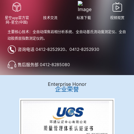
星空app官方官
技术交流
标准下载
视频观赏
网-星空(中国)
主要核心技术：全自动煤焦岩相分析系统、全自动基氏流动度测定仪、全自
动胶质层指数测定仪的。
咨询电话 0412-8252920、0412-8252930
售后服务部 0412-8285080
Enterprise Honor
企业荣誉