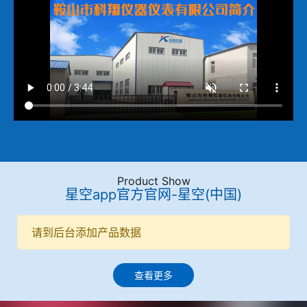
Product Show
星空app官方官网-星空(中国)
请到后台添加产品数据
查看更多