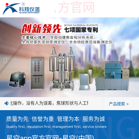
星空app官方官网
星空app官方官网
星空app官方官网-星空(中国)
＞
公司简介
焦炭高温性能检测系统
星空app官方官网
焦化行业检测及优化配煤设备
企业业绩
球团矿/烧结矿/块矿高温冶金性能检测系统
技术交流
械化操作，没有人为误差，焦球形状与人工制焦球法一致或优于人工制焦
产品搜索 >
烧结/球团优化配矿研究设备
视频观赏
质量为先 信誉为重 管理为本 服务为诚
Quality first, reputation first, management first, service sincere
高炉配吹煤检测设备
标准下载
星空app官方官网-星空(中国)