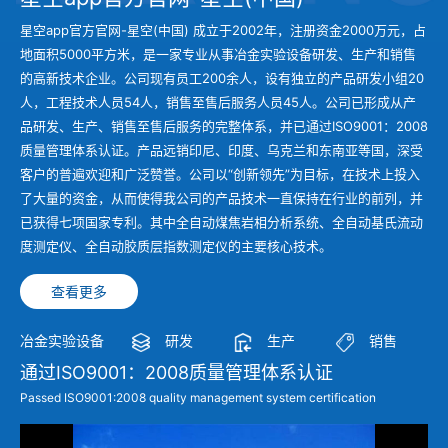
冶金渣、保护渣等高温物性检测设备
星空app官方官网-星空(中国) 成立于2002年，注册资金2000万元，占
企业荣誉
地面积5000平方米，是一家专业从事冶金实验设备研发、生产和销售
冶金石灰活性度测定仪
的高新技术企业。公司现有员工200余人，设有独立的产品研发小组20
星空app官方官网-星空(中国)
人，工程技术人员54人，销售至售后服务人员45人。公司已形成从产
品研发、生产、销售至售后服务的完整体系，并已通过ISO9001：2008
矿石、焦炭物理检测及制样设备
质量管理体系认证。产品远销印尼、印度、乌克兰和东南亚等国，深受
客户的普遍欢迎和广泛赞誉。公司以“创新领先”为目标，在技术上投入
工业分析、测硫仪等
了大量的资金，从而使得我公司的产品技术一直保持在行业的前列，并
已获得七项国家专利。其中全自动煤焦岩相分析系统、全自动基氏流动
度测定仪、全自动胶质层指数测定仪的主要核心技术。
查看更多
冶金实验设备
研发
生产
销售
通过ISO9001：2008质量管理体系认证
Passed ISO9001:2008 quality management system certification