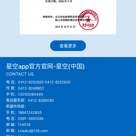
查看更多
星空app官方官网-星空(中国)
CONTACT US
电 话：0412-8252920 0412-8252930
传 真：0412-8246602
手 机：13050084493
售后服务部：0412-8285080
新疆市场部：
手 机：18641242835
电 话：0991-3651089
邮 编：114018
邮 箱：Lnaskx@126.com