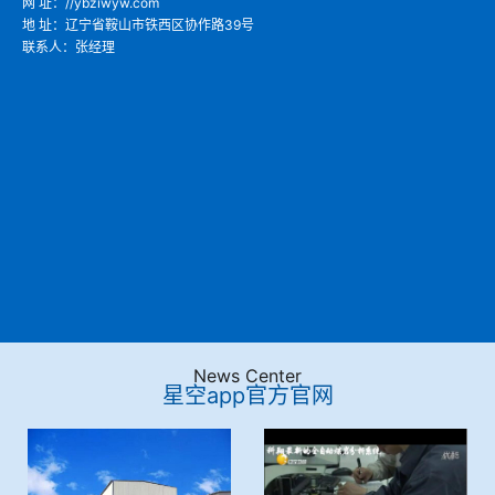
网 址：//ybziwyw.com
地 址：辽宁省鞍山市铁西区协作路39号
联系人：张经理
News Center
星空app官方官网