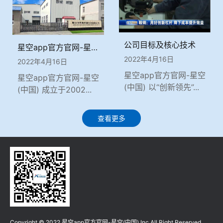
公司目标及核心技术
星空app官方官网-星空(中国) 简介
2022年4月16日
2022年4月16日
星空app官方官网-星空
星空app官方官网-星空
(中国) 以“创新领先”...
(中国) 成立于2002...
查看更多
Copyright © 2022 星空app官方官网-星空(中国) Inc All Right Reserved.